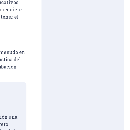
cativos. 
 requiere 
tener el 
 menudo en 
stica del 
abación 
ión una 
Pero 