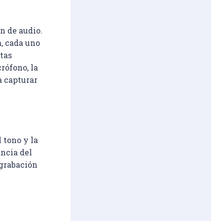
n de audio. 
, cada uno 
tas 
rófono, la 
a capturar 
 tono y la 
ncia del 
 grabación 