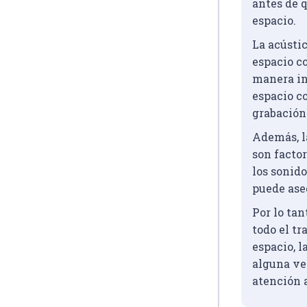
antes de q
espacio.
La acústic
espacio c
manera ind
espacio co
grabación
Además, l
son facto
los sonid
puede ase
Por lo ta
todo el tr
espacio, l
alguna vez
atención a