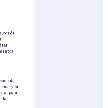
nicos de 
s 
izar 
ementos 
esión de 
sonal y la 
ital para 
 la 