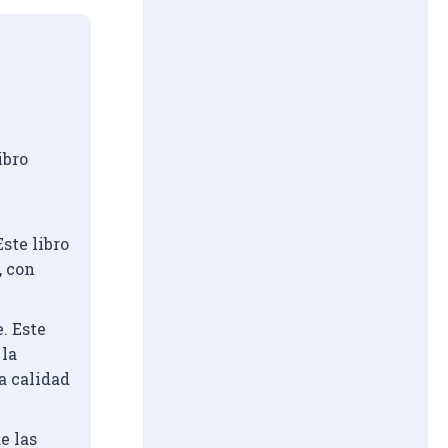
ibro 
 
ste libro 
 con 
. Este 
la 
a calidad 
 las 