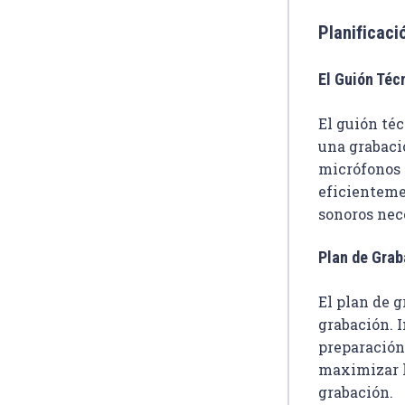
Planificaci
El Guión Téc
El guión té
una grabació
micrófonos y
eficienteme
sonoros nec
Plan de Grab
El plan de g
grabación. I
preparación 
maximizar l
grabación.