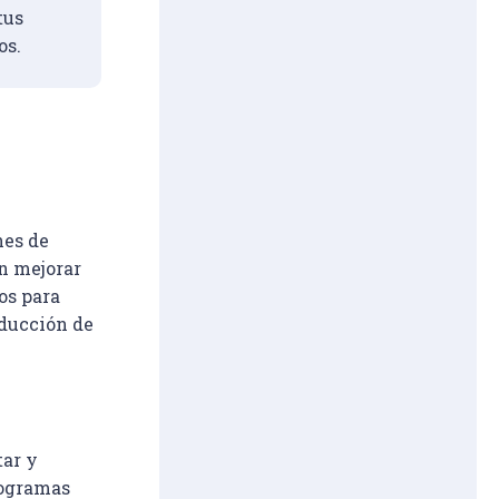
tus 
os.
es de 
n mejorar 
os para 
oducción de 
ar y 
rogramas 