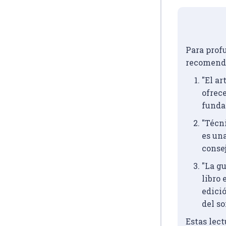
Para profu
recomenda
"El ar
ofrece
funda
"Técn
es una
consej
"La g
libro 
edició
del s
Estas lec