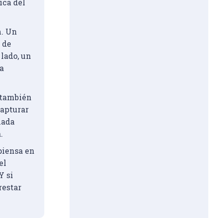
ica del 
. Un 
 de 
lado, un 
a 
 también 
apturar 
uada 
.
piensa en 
el 
Y si 
estar 