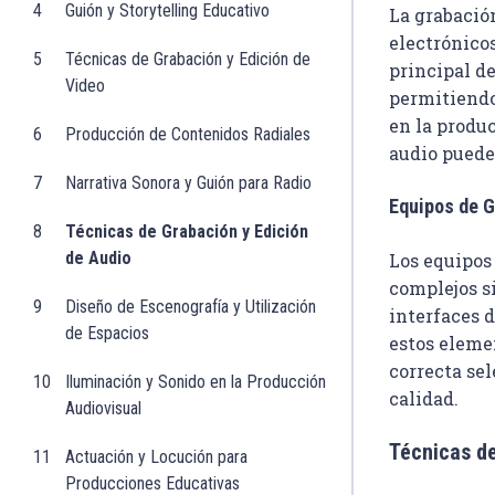
4
Guión y Storytelling Educativo
La grabación
electrónicos
5
Técnicas de Grabación y Edición de
principal de
Video
permitiendo
en la produc
6
Producción de Contenidos Radiales
audio puede
7
Narrativa Sonora y Guión para Radio
Equipos de 
8
Técnicas de Grabación y Edición
de Audio
Los equipos
complejos s
9
Diseño de Escenografía y Utilización
interfaces d
de Espacios
estos elemen
correcta se
10
Iluminación y Sonido en la Producción
calidad.
Audiovisual
Técnicas d
11
Actuación y Locución para
Producciones Educativas